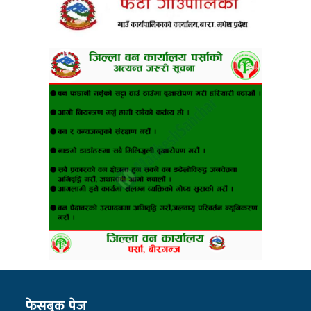
फेसबुक पेज