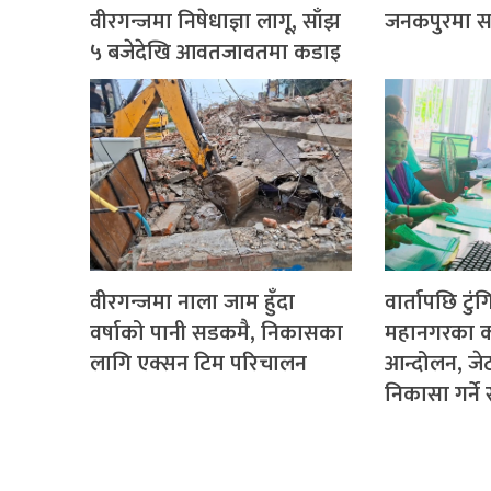
वीरगन्जमा निषेधाज्ञा लागू, साँझ
जनकपुरमा साढ
५ बजेदेखि आवतजावतमा कडाइ
वीरगन्जमा नाला जाम हुँदा
वार्तापछि टुं
वर्षाको पानी सडकमै, निकासका
महानगरका क
लागि एक्सन टिम परिचालन
आन्दोलन, ज
निकासा गर्न