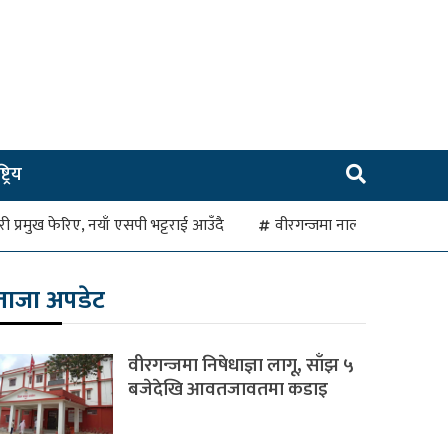
ट्रिय
रहरी प्रमुख फेरिए, नयाँ एसपी भट्टराई आउँदै
वीरगन्जमा नाला जाम हुँदा व
ताजा अपडेट
वीरगन्जमा निषेधाज्ञा लागू, साँझ ५
बजेदेखि आवतजावतमा कडाइ