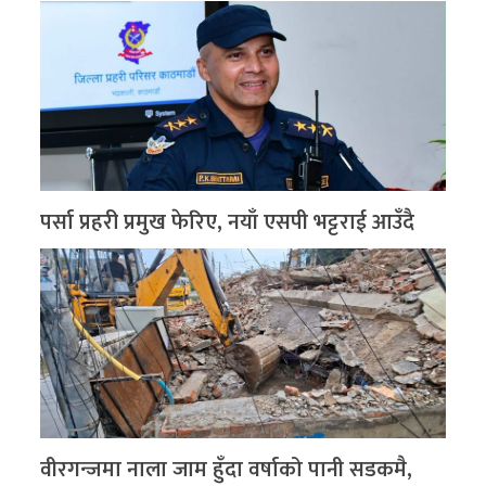
पर्सा प्रहरी प्रमुख फेरिए, नयाँ एसपी भट्टराई आउँदै
वीरगन्जमा नाला जाम हुँदा वर्षाको पानी सडकमै,