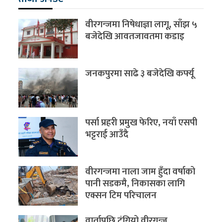
वीरगन्जमा निषेधाज्ञा लागू, साँझ ५
बजेदेखि आवतजावतमा कडाइ
जनकपुरमा साढे ३ बजेदेखि कर्फ्यू
पर्सा प्रहरी प्रमुख फेरिए, नयाँ एसपी
भट्टराई आउँदै
वीरगन्जमा नाला जाम हुँदा वर्षाको
पानी सडकमै, निकासका लागि
एक्सन टिम परिचालन
वार्तापछि टुंगियो वीरगन्ज