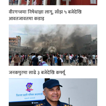
वीरगन्जमा निषेधाज्ञा लागू, साँझ ५ बजेदेखि
आवतजावतमा कडाइ
जनकपुरमा साढे ३ बजेदेखि कर्फ्यू