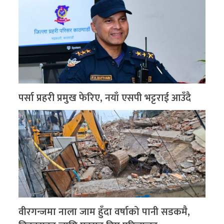
पर्सा प्रहरी प्रमुख फेरिए, नयाँ एसपी भट्टराई आउँदै
वीरगन्जमा नाला जाम हुँदा वर्षाको पानी सडकमै,