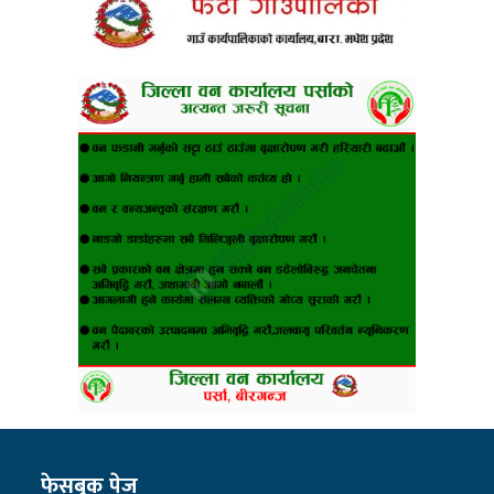
फेसबुक पेज