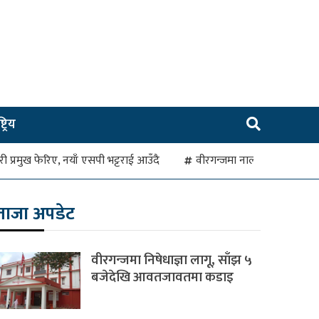
ट्रिय
रहरी प्रमुख फेरिए, नयाँ एसपी भट्टराई आउँदै
वीरगन्जमा नाला जाम हुँदा व
ताजा अपडेट
वीरगन्जमा निषेधाज्ञा लागू, साँझ ५
बजेदेखि आवतजावतमा कडाइ