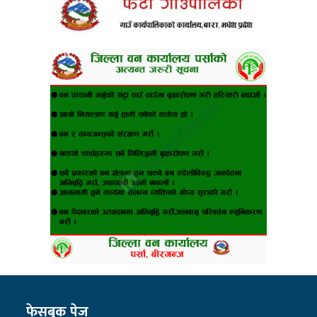
फेसबुक पेज