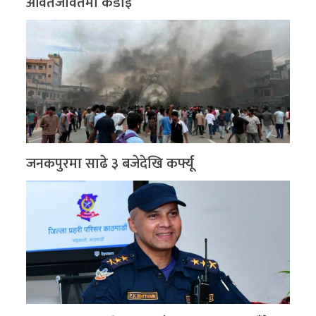
आवतजावतमा कडाइ
जनकपुरमा साढे ३ बजेदेखि कर्फ्यू