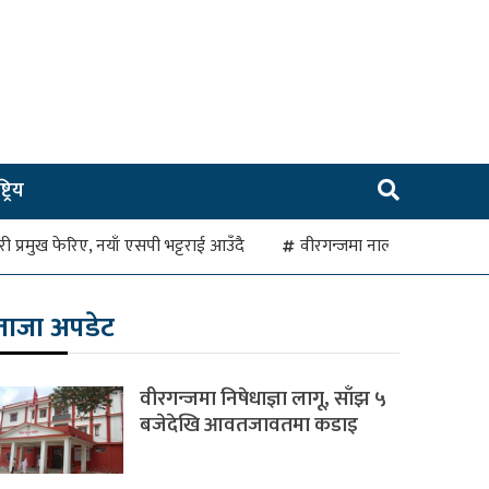
ट्रिय
रहरी प्रमुख फेरिए, नयाँ एसपी भट्टराई आउँदै
वीरगन्जमा नाला जाम हुँदा व
ताजा अपडेट
वीरगन्जमा निषेधाज्ञा लागू, साँझ ५
बजेदेखि आवतजावतमा कडाइ