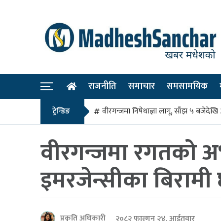
राजनीति
समाचार
समसामयिक
ट्रेन्डिङ
वीरगन्जमा निषेधाज्ञा लागू, साँझ ५ बजे
वीरगन्जमा रगतको अभाव
इमरजेन्सीका बिरामी 
प्रकृति अधिकारी
२०८२ फाल्गुन २४, आईतवार