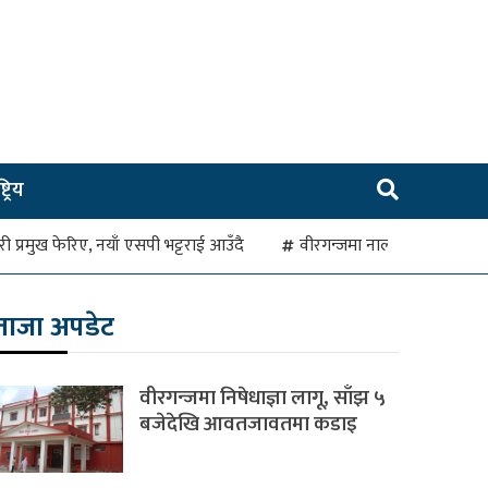
ट्रिय
रहरी प्रमुख फेरिए, नयाँ एसपी भट्टराई आउँदै
वीरगन्जमा नाला जाम हुँदा व
ताजा अपडेट
वीरगन्जमा निषेधाज्ञा लागू, साँझ ५
बजेदेखि आवतजावतमा कडाइ