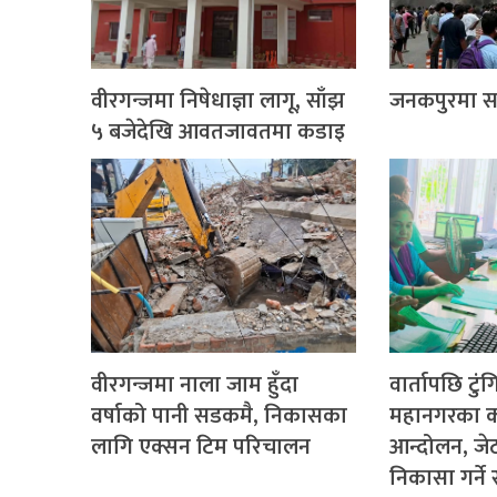
वीरगन्जमा निषेधाज्ञा लागू, साँझ
जनकपुरमा साढ
५ बजेदेखि आवतजावतमा कडाइ
वीरगन्जमा नाला जाम हुँदा
वार्तापछि टुं
वर्षाको पानी सडकमै, निकासका
महानगरका क
लागि एक्सन टिम परिचालन
आन्दोलन, ज
निकासा गर्न