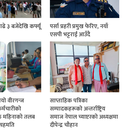
े ३ बजेदेखि कर्फ्यू
पर्सा प्रहरी प्रमुख फेरिए, नयाँ
एसपी भट्टराई आउँदै
गियो वीरगन्ज
साप्ताहिक पत्रिका
र्मचारीको
सम्पादकहरूको अन्तर्राष्ट्रिय
ेठ महिनाको तलब
समाज नेपाल च्याप्टरको अध्यक्षमा
े सहमति
दीपेन्द्र चौहान