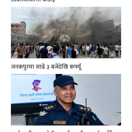
जनकपुरमा साढे ३ बजेदेखि कर्फ्यू