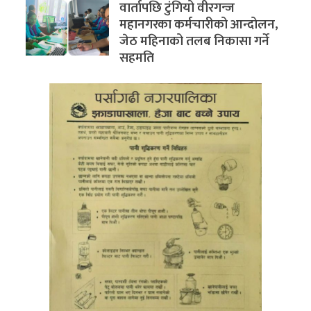
वार्तापछि टुंगियो वीरगन्ज
महानगरका कर्मचारीको आन्दोलन,
जेठ महिनाको तलब निकासा गर्ने
सहमति