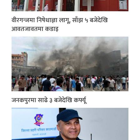
वीरगन्जमा निषेधाज्ञा लागू, साँझ ५ बजेदेखि
आवतजावतमा कडाइ
जनकपुरमा साढे ३ बजेदेखि कर्फ्यू