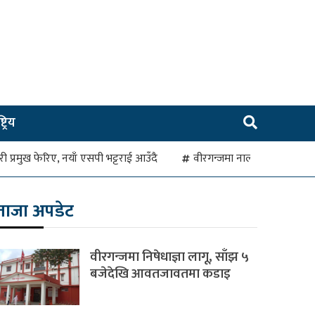
ट्रिय
रहरी प्रमुख फेरिए, नयाँ एसपी भट्टराई आउँदै
वीरगन्जमा नाला जाम हुँदा व
ताजा अपडेट
वीरगन्जमा निषेधाज्ञा लागू, साँझ ५
बजेदेखि आवतजावतमा कडाइ