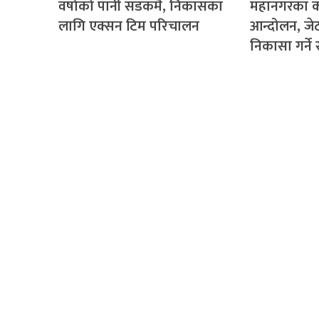
वर्षाको पानी सडकमै, निकासका
महानगरका क
लागि एक्सन टिम परिचालन
आन्दोलन, ज
निकासा गर्न