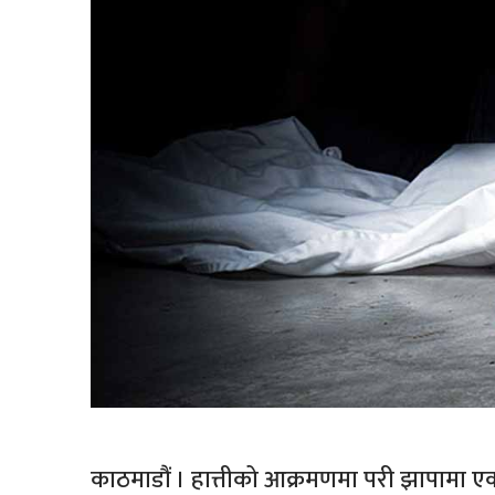
काठमाडौं । हात्तीको आक्रमणमा परी झापामा ए