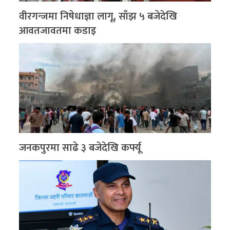
वीरगन्जमा निषेधाज्ञा लागू, साँझ ५ बजेदेखि
आवतजावतमा कडाइ
जनकपुरमा साढे ३ बजेदेखि कर्फ्यू