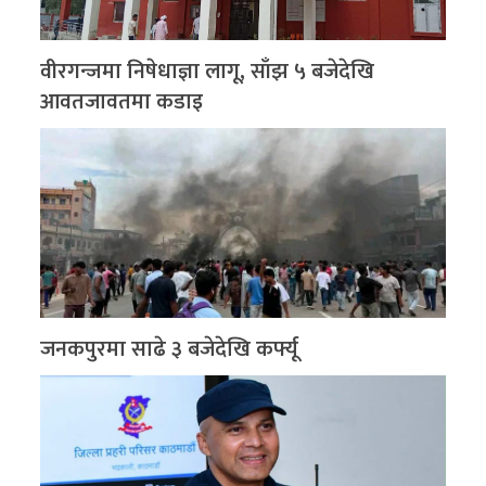
वीरगन्जमा निषेधाज्ञा लागू, साँझ ५ बजेदेखि
आवतजावतमा कडाइ
जनकपुरमा साढे ३ बजेदेखि कर्फ्यू