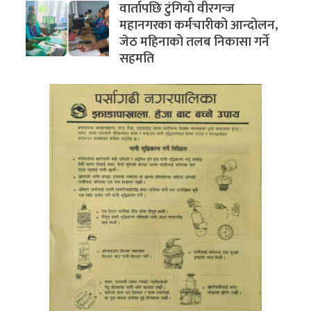
वार्तापछि टुंगियो वीरगन्ज
महानगरका कर्मचारीको आन्दोलन,
जेठ महिनाको तलब निकासा गर्ने
सहमति