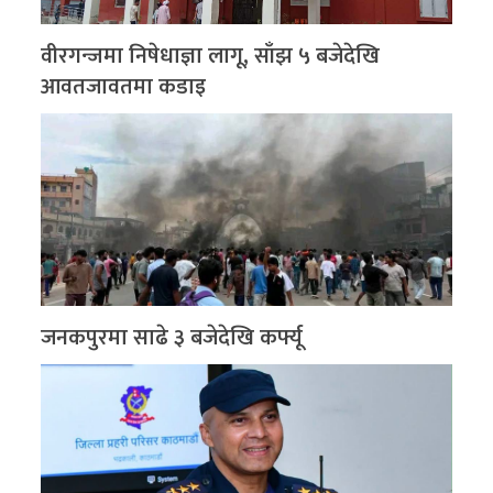
वीरगन्जमा निषेधाज्ञा लागू, साँझ ५ बजेदेखि
आवतजावतमा कडाइ
जनकपुरमा साढे ३ बजेदेखि कर्फ्यू