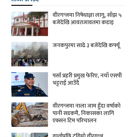
वीरगन्जमा निषेधाज्ञा लागू, साँझ ५
बजेदेखि आवतजावतमा कडाइ
जनकपुरमा साढे ३ बजेदेखि कर्फ्यू
पर्सा प्रहरी प्रमुख फेरिए, नयाँ एसपी
भट्टराई आउँदै
वीरगन्जमा नाला जाम हुँदा वर्षाको
पानी सडकमै, निकासका लागि
एक्सन टिम परिचालन
वार्तापछि टुंगियो वीरगन्ज