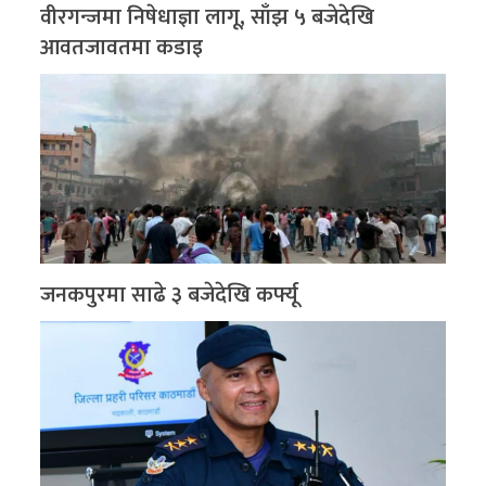
वीरगन्जमा निषेधाज्ञा लागू, साँझ ५ बजेदेखि
आवतजावतमा कडाइ
जनकपुरमा साढे ३ बजेदेखि कर्फ्यू