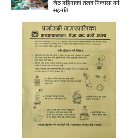
जेठ महिनाको तलब निकासा गर्ने
सहमति