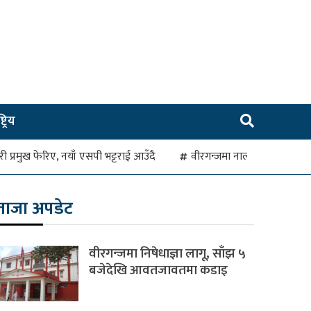
ट्रिय
रहरी प्रमुख फेरिए, नयाँ एसपी भट्टराई आउँदै
वीरगन्जमा नाला जाम हुँदा व
ताजा अपडेट
वीरगन्जमा निषेधाज्ञा लागू, साँझ ५
बजेदेखि आवतजावतमा कडाइ