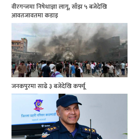
वीरगन्जमा निषेधाज्ञा लागू, साँझ ५ बजेदेखि
आवतजावतमा कडाइ
जनकपुरमा साढे ३ बजेदेखि कर्फ्यू