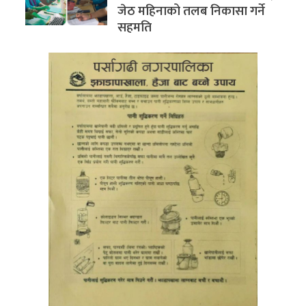
जेठ महिनाको तलब निकासा गर्ने
सहमति