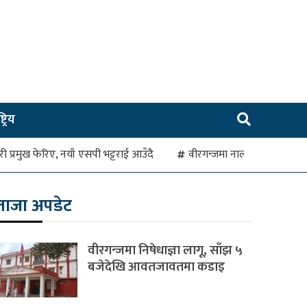
ट्रिय
रहरी प्रमुख फेरिए, नयाँ एसपी भट्टराई आउँदै
वीरगन्जमा नाला जाम हुँदा व
ताजा अपडेट
वीरगन्जमा निषेधाज्ञा लागू, साँझ ५
बजेदेखि आवतजावतमा कडाइ