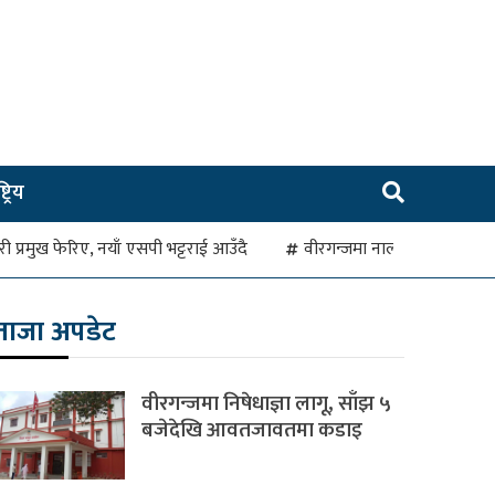
ट्रिय
रहरी प्रमुख फेरिए, नयाँ एसपी भट्टराई आउँदै
वीरगन्जमा नाला जाम हुँदा व
ताजा अपडेट
वीरगन्जमा निषेधाज्ञा लागू, साँझ ५
बजेदेखि आवतजावतमा कडाइ