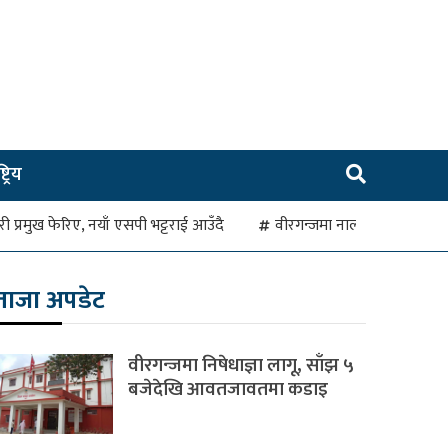
ट्रिय
रहरी प्रमुख फेरिए, नयाँ एसपी भट्टराई आउँदै
वीरगन्जमा नाला जाम हुँदा व
ताजा अपडेट
वीरगन्जमा निषेधाज्ञा लागू, साँझ ५
बजेदेखि आवतजावतमा कडाइ