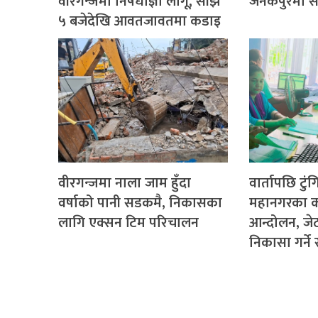
वीरगन्जमा निषेधाज्ञा लागू, साँझ
जनकपुरमा साढ
५ बजेदेखि आवतजावतमा कडाइ
वीरगन्जमा नाला जाम हुँदा
वार्तापछि टुं
वर्षाको पानी सडकमै, निकासका
महानगरका क
लागि एक्सन टिम परिचालन
आन्दोलन, ज
निकासा गर्न