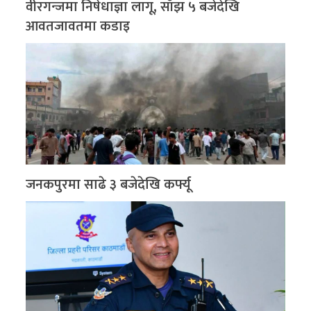
वीरगन्जमा निषेधाज्ञा लागू, साँझ ५ बजेदेखि
आवतजावतमा कडाइ
जनकपुरमा साढे ३ बजेदेखि कर्फ्यू