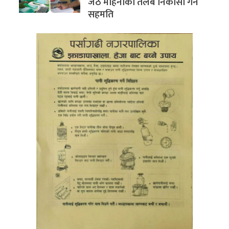
जेठ महिनाको तलब निकासा गर्ने
सहमति