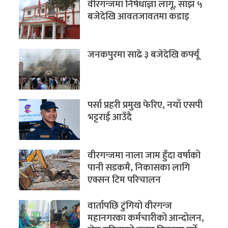
वीरगन्जमा निषेधाज्ञा लागू, साँझ ५
बजेदेखि आवतजावतमा कडाइ
जनकपुरमा साढे ३ बजेदेखि कर्फ्यू
पर्सा प्रहरी प्रमुख फेरिए, नयाँ एसपी
भट्टराई आउँदै
वीरगन्जमा नाला जाम हुँदा वर्षाको
पानी सडकमै, निकासका लागि
एक्सन टिम परिचालन
वार्तापछि टुंगियो वीरगन्ज
महानगरका कर्मचारीको आन्दोलन,