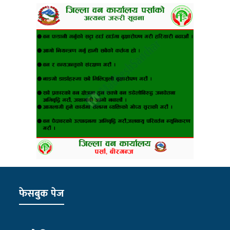
फेसबुक पेज