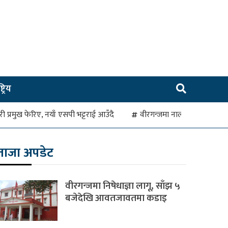
ट्रिय
रहरी प्रमुख फेरिए, नयाँ एसपी भट्टराई आउँदै
वीरगन्जमा नाला जाम हुँदा व
ताजा अपडेट
वीरगन्जमा निषेधाज्ञा लागू, साँझ ५
बजेदेखि आवतजावतमा कडाइ