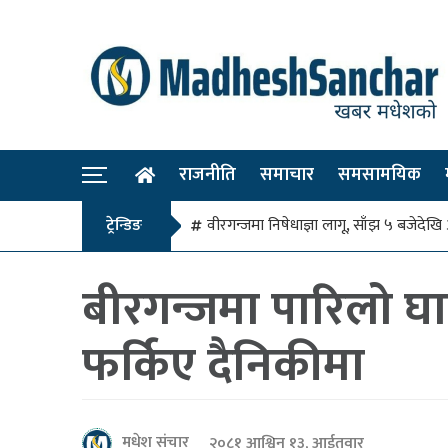
राजनीति
समाचार
समसामयिक
ट्रेन्डिङ
वीरगन्जमा निषेधाज्ञा लागू, साँझ ५ बजे
बीरगन्जमा पारिलो घा
फर्किए दैनिकीमा
मधेश संचार
२०८१ आश्विन १३, आईतवार