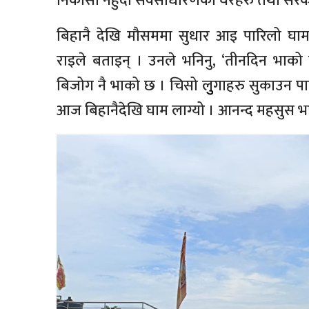
निकासा नहुँदा सर्वसाधारणको घरहरु तथा सरक
बिहानै देखि मौसममा सुधार आइ पारिलो घाम
राइले बताइन् । उनले भनिनु, ‘तीनदिन भाको
बिजोग नै भाको छ । चिसो लुुगाहरु सुकाउन प
आज बिहानैदेखि घाम लाग्यो । आनन्द महसुस भए