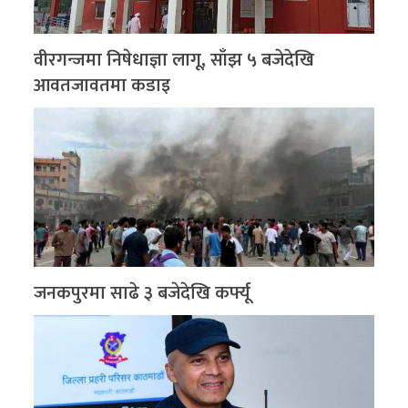
वीरगन्जमा निषेधाज्ञा लागू, साँझ ५ बजेदेखि
आवतजावतमा कडाइ
जनकपुरमा साढे ३ बजेदेखि कर्फ्यू