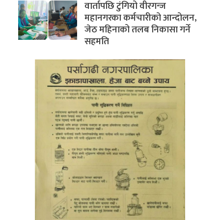
वार्तापछि टुंगियो वीरगन्ज
महानगरका कर्मचारीको आन्दोलन,
जेठ महिनाको तलब निकासा गर्ने
सहमति