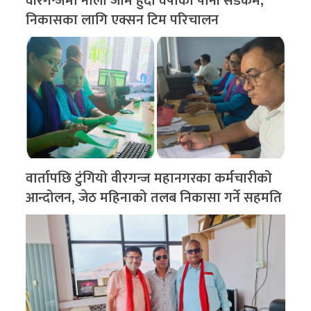
वीरगन्जमा नाला जाम हुँदा वर्षाको पानी सडकमै,
निकासका लागि एक्सन टिम परिचालन
वार्तापछि टुंगियो वीरगन्ज महानगरका कर्मचारीको
आन्दोलन, जेठ महिनाको तलब निकासा गर्ने सहमति