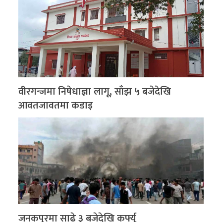
वीरगन्जमा निषेधाज्ञा लागू, साँझ ५ बजेदेखि
आवतजावतमा कडाइ
जनकपुरमा साढे ३ बजेदेखि कर्फ्यू