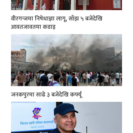
वीरगन्जमा निषेधाज्ञा लागू, साँझ ५ बजेदेखि
आवतजावतमा कडाइ
जनकपुरमा साढे ३ बजेदेखि कर्फ्यू