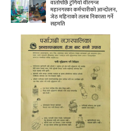
वार्तापछि टुंगियो वीरगन्ज
महानगरका कर्मचारीको आन्दोलन,
जेठ महिनाको तलब निकासा गर्ने
सहमति