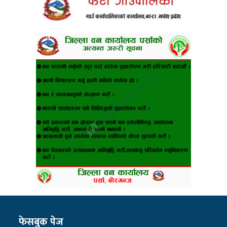
फेसबुक पेज