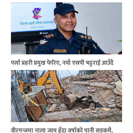
पर्सा प्रहरी प्रमुख फेरिए, नयाँ एसपी भट्टराई आउँदै
वीरगन्जमा नाला जाम हुँदा वर्षाको पानी सडकमै,