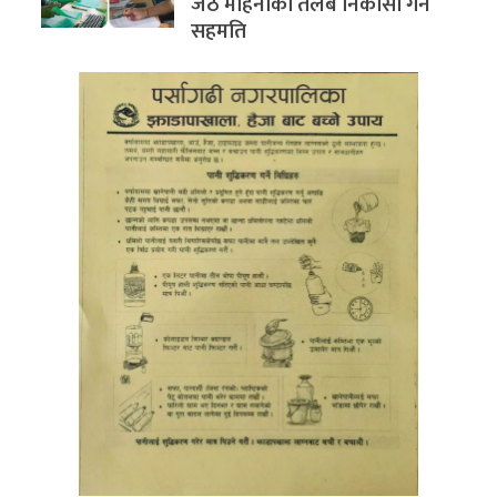
जेठ महिनाको तलब निकासा गर्ने
सहमति