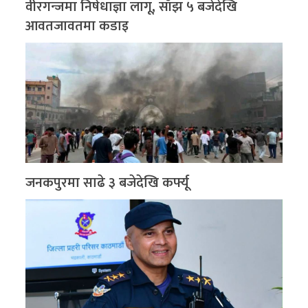
वीरगन्जमा निषेधाज्ञा लागू, साँझ ५ बजेदेखि
आवतजावतमा कडाइ
जनकपुरमा साढे ३ बजेदेखि कर्फ्यू