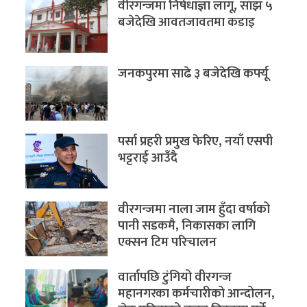
वीरगन्जमा निषेधाज्ञा लागू, साँझ ५
बजेदेखि आवतजावतमा कडाइ
जनकपुरमा साढे ३ बजेदेखि कर्फ्यू
पर्सा प्रहरी प्रमुख फेरिए, नयाँ एसपी
भट्टराई आउँदै
वीरगन्जमा नाला जाम हुँदा वर्षाको
पानी सडकमै, निकासका लागि
एक्सन टिम परिचालन
वार्तापछि टुंगियो वीरगन्ज
महानगरका कर्मचारीको आन्दोलन,