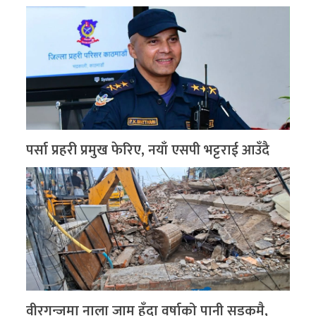
पर्सा प्रहरी प्रमुख फेरिए, नयाँ एसपी भट्टराई आउँदै
वीरगन्जमा नाला जाम हुँदा वर्षाको पानी सडकमै,