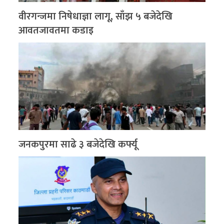
वीरगन्जमा निषेधाज्ञा लागू, साँझ ५ बजेदेखि
आवतजावतमा कडाइ
जनकपुरमा साढे ३ बजेदेखि कर्फ्यू