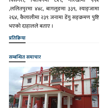
त्यसैगरी, चितवनमा ८२९, गोरखामा ५५२
,ललितपुरमा ४४८, बागलुङमा ३३९, स्याङ्जामा
२६४, कैलालीमा २३९ जनामा डेंगु सङ्क्रमण पुष्टि
भएको दाहालले बताए ।
प्रतिक्रिया
सम्बन्धित समाचार