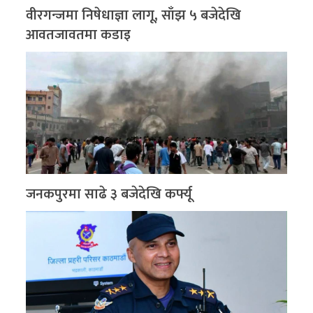
वीरगन्जमा निषेधाज्ञा लागू, साँझ ५ बजेदेखि
आवतजावतमा कडाइ
जनकपुरमा साढे ३ बजेदेखि कर्फ्यू