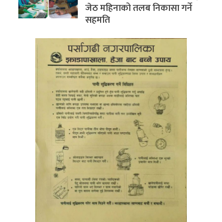
जेठ महिनाको तलब निकासा गर्ने
सहमति